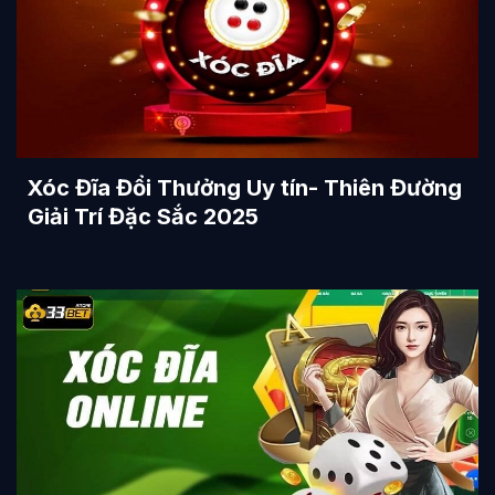
Xóc Đĩa Đổi Thưởng Uy tín- Thiên Đường
Giải Trí Đặc Sắc 2025