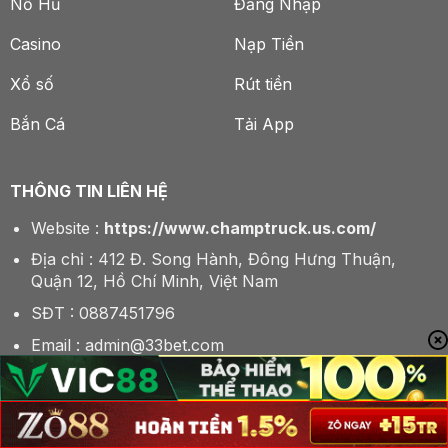
Nổ Hũ
Đăng Nhập
Casino
Nạp Tiền
Xổ số
Rút tiền
Bắn Cá
Tải App
THÔNG TIN LIÊN HỆ
Website :
https://www.champtruck.us.com/
Địa chỉ : 412 Đ. Song Hành, Đông Hưng Thuận,
Quận 12, Hồ Chí Minh, Việt Nam
SĐT : 0887451796
Email :
admin@33bet.com
©2026 Bản Quyền Thuộc Về 33BET