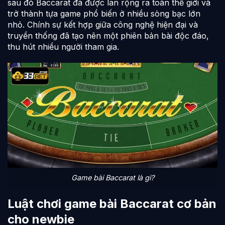
sau đó Baccarat đã được lan rộng ra toàn thế giới và
trở thành tựa game phổ biến ở nhiều sòng bạc lớn
nhỏ. Chính sự kết hợp giữa công nghệ hiện đại và
truyền thống đã tạo nên một phiên bản bài độc đáo,
thu hút nhiều người tham gia.
Game bài Baccarat là gì?
Luật chơi game bài Baccarat cơ bản
cho newbie