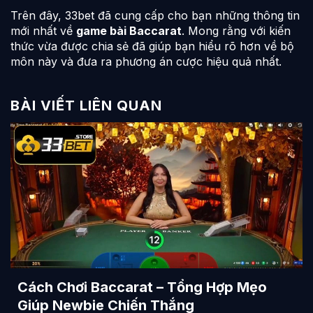
Trên đây, 33bet đã cung cấp cho bạn những thông tin
mới nhất về
game bài Baccarat
. Mong rằng với kiến
thức vừa được chia sẻ đã giúp bạn hiểu rõ hơn về bộ
môn này và đưa ra phương án cược hiệu quả nhất.
BÀI VIẾT LIÊN QUAN
Cách Chơi Baccarat – Tổng Hợp Mẹo
Giúp Newbie Chiến Thắng